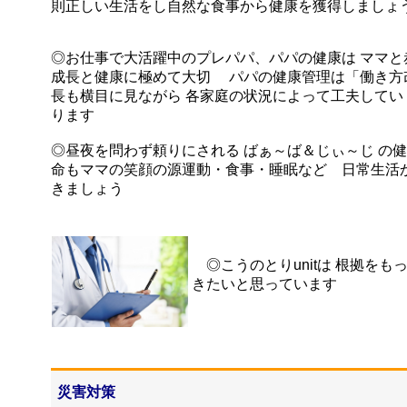
則正しい生活をし
自然
な
食事から健康を獲得しましょ
◎お仕事で大活躍中のプレパパ、パパの健康は ママと
成長と健康に極めて大切 パパの健康管理は「働き方
長も横目に見ながら 各家庭の状況によって工夫してい
ります
◎昼夜を問わず頼りにされる ばぁ～ば＆じぃ～じ の
命もママの笑顔の源運動・食事・睡眠など 日常生活
きましょう
◎こうのとりunitは 根拠をもっ
きたいと思っています
災害対策