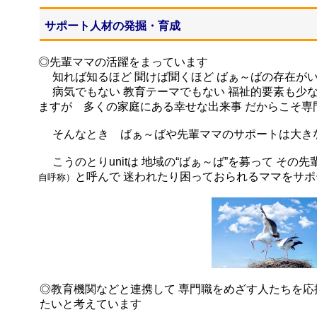
サポート人材の発掘・育成
◎先輩ママの活躍をまっています
知れば知るほど 聞けば聞くほど ばぁ～ばの存在が
病気でもない 教育テーマでもない 福祉的要素も少
ますが 多くの家庭にある幸せな出来事 だからこそ専
そんなとき ばぁ～ばや先輩ママのサポートは大き
こうのとりunitは 地域の“ばぁ～ば”を募って その
と呼
んで
迷われたり困っておられるママをサポ
自
呼称）
◎教育機関などと連携して 専門職をめざす人たちを応
たいと考えています