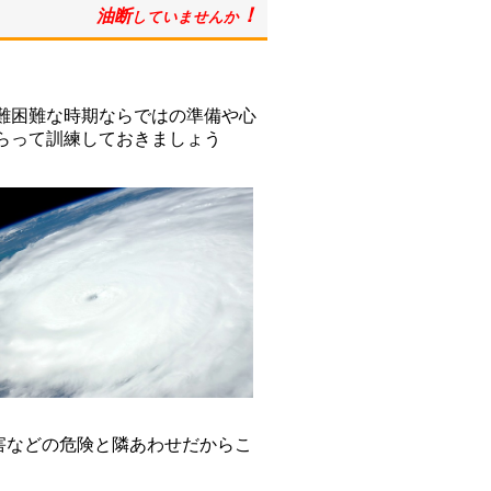
！
油断
していませんか
難困難な時期ならではの準備や心
らって訓練しておきましょう
害などの危険と隣あわせだからこ