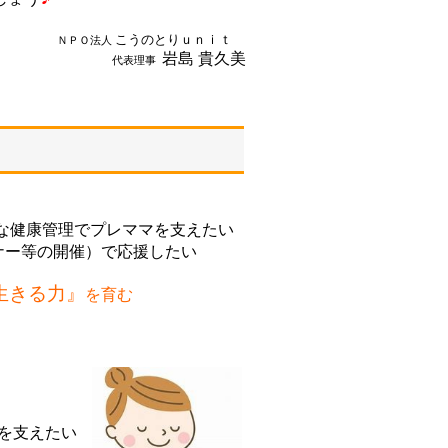
こうのとり
ｕｎｉｔ
ＮＰＯ法人
岩島 貴久美
代表理事
な健康管理でプレママを支えたい
ー等の開催）で応援したい
生きる力』
を育む
を支えたい