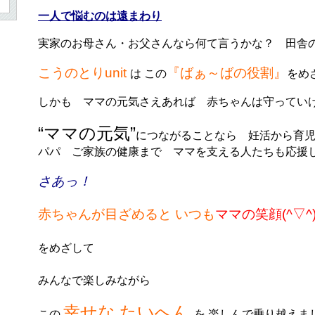
一人で悩むのは遠まわり
実家のお母さん・お父さんなら何て言うかな？ 田舎
こうのとりunit
『ばぁ～ば
の役割』
は この
をめ
しかも ママの元気さえあれば 赤ちゃんは守ってい
“ママの元気”
につながることなら 妊活から育
パパ ご家族の健康まで ママを支える人たちも応援
さあっ！
赤ちゃんが目ざめると
いつも
ママの笑顔(^▽^
をめざして
みんなで楽しみながら
幸せな たいへん
この
を 楽しんで乗り越えま